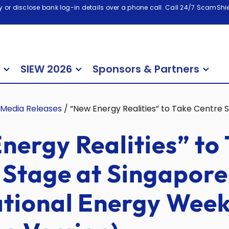
 or disclose bank log-in details over a phone call. Call 24/7 ScamShiel
SIEW 2026
Sponsors & Partners
Media Releases
/
“New Energy Realities” to Take Centre 
nergy Realities” to
 Stage at Singapore
ational Energy Wee