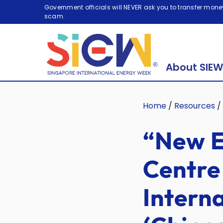
Government officials will NEVER ask you to transfer money
scam.
About SIEW
Home
/
Resources
/
“New E
Centre
Intern