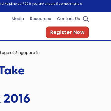
d Helpline at 1799 if you are unsure if something is a
Media
Resources
Contact Us
Register Now
Stage at Singapore International Energy Week 2016 (Chin
 Take
k 2016