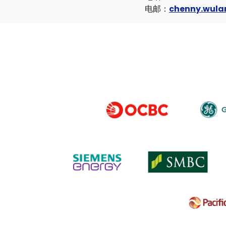
电邮：
chenny.wul