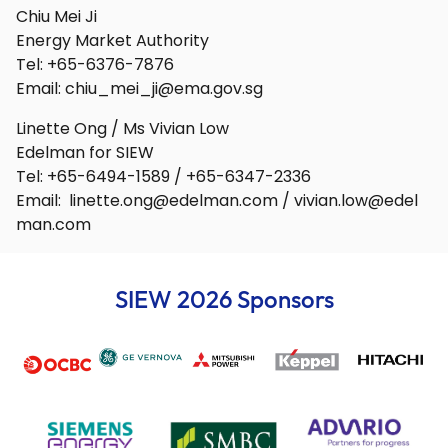
Chiu Mei Ji
Energy Market Authority
Tel: +65-6376-7876
Email:
chiu_mei_ji@ema.gov.sg
Linette Ong / Ms Vivian Low
Edelman for SIEW
Tel: +65-6494-1589 / +65-6347-2336
Email:
linette.ong@edelman.com
/
vivian.low@edel
man.com
SIEW 2026 Sponsors