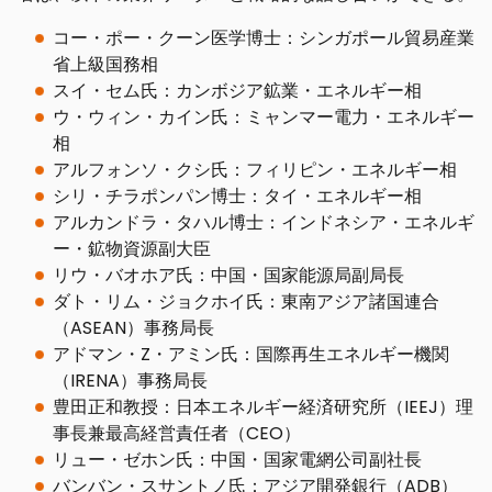
コー・ポー・クーン医学博士：シンガポール貿易産業
省上級国務相
スイ・セム氏：カンボジア鉱業・エネルギー相
ウ・ウィン・カイン氏：ミャンマー電力・エネルギー
相
アルフォンソ・クシ氏：フィリピン・エネルギー相
シリ・チラポンパン博士：タイ・エネルギー相
アルカンドラ・タハル博士：インドネシア・エネルギ
ー・鉱物資源副大臣
リウ・バオホア氏：中国・国家能源局副局長
ダト・リム・ジョクホイ氏：東南アジア諸国連合
（ASEAN）事務局長
アドマン・Z・アミン氏：国際再生エネルギー機関
（IRENA）事務局長
豊田正和教授：日本エネルギー経済研究所（IEEJ）理
事長兼最高経営責任者（CEO）
リュー・ゼホン氏：中国・国家電網公司副社長
バンバン・スサントノ氏：アジア開発銀行（ADB）