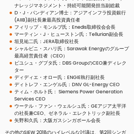
ナレッジマネジメント・持続可能開発担当副総裁
D・J・パンディアン博士：アジアインフラ投資銀行
(AIIB)副社長兼最高投資責任者
フィリップ・モンルブ氏：Enedis取締役会会長
マーティン・J・ヒューストン氏：Tellurian副会長
垣見祐二氏：JERA取締役社長
シャルビニ・スハリ氏：Sarawak Energyのグループ
最高経営責任者（CEO）
ピユシュ・グプタ氏：DBS GroupのCEO兼ディレク
ター
ディディエ・オロー氏：ENGIE執行副社長
ディトレフ・エンゲル氏：DNV GL-Energy CEO
ティム・ホルト氏： Siemens Power Generation
Services CEO
ウーテル・ファン・ウェルシュ氏：GEアジア太平洋
の社長兼CEO、ゼネラル・エレクトリック副社長
矢野和久氏：大阪ガスシンガポール会長
その他のSIEW 2018のハイレベルな討議は、第2回シンガ