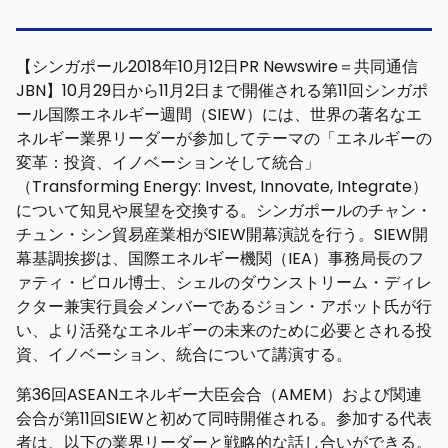
【シンガポール2018年10月12日PR Newswire＝共同通信
JBN】10月29日から11月2日まで開催される第11回シンガポ
ール国際エネルギー週間（SIEW）には、世界の著名なエ
ネルギー業界リーダーが参加してテーマの「エネルギーの
変革：投資、イノベーションそして統合」
（Transforming Energy: Invest, Innovate, Integrate）
について知見や展望を交換する。シンガポールのチャン・
チュン・シン貿易産業相がSIEW開幕演説を行う。SIEW開
幕基調挨拶は、国際エネルギー機関（IEA）事務局長のフ
ァティ・ビロル博士、シェルのダウンストリーム・ディレ
クター兼実行員会メンバーであるジョン・アボット氏が行
い、より活発なエネルギーの未来のために必要とされる投
資、イノベーション、統合について講演する。
第36回ASEANエネルギー大臣会合（AMEM）および関連
会合が第11回SIEWと初めて同時開催される。参加する代表
者は、以下の業界リーダーと戦略的な話し合いができる。