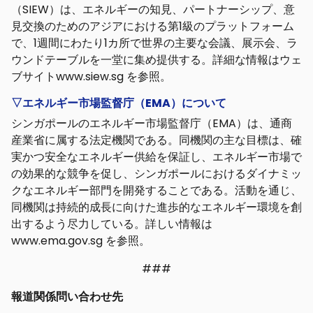
（SIEW）は、エネルギーの知見、パートナーシップ、意
見交換のためのアジアにおける第1級のプラットフォーム
で、1週間にわたり1カ所で世界の主要な会議、展示会、ラ
ウンドテーブルを一堂に集め提供する。詳細な情報はウェ
ブサイトwww.siew.sg を参照。
▽エネルギー市場監督庁（
EMA
）について
シンガポールのエネルギー市場監督庁（EMA）は、通商
産業省に属する法定機関である。同機関の主な目標は、確
実かつ安全なエネルギー供給を保証し、エネルギー市場で
の効果的な競争を促し、シンガポールにおけるダイナミッ
クなエネルギー部門を開発することである。活動を通じ、
同機関は持続的成長に向けた進歩的なエネルギー環境を創
出するよう尽力している。詳しい情報は
www.ema.gov.sg を参照。
###
報道関係問い合わせ先