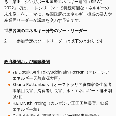
る「第15回シンガポール国際エネルギー週間（SIEW）
2022」では、「レジリエントで持続可能なエネルギーの
未来像」をテーマに、各国政府のエネルギー担当の要人や
産業界リーダーが議論を交わす予定です。
世界各国のエネルギー分野のソートリーダー
2. 参加予定のソートリーダーは以下のとおりです。
政府機関および国際機関
YB Datuk Seri Takiyuddin Bin Hassan（マレーシア
エネルギー天然資源大臣）
Shane Rattenbury（オーストラリア食肉家畜生産者
事業団長官、消費者庁長官、水・エネルギー・排出削
減相）
H.E. Dr. Ith Praing（カンボジア王国国務長官、鉱業
エネルギー相）
Dr. Fatih Birol（国際エネルギー機関事務局長）