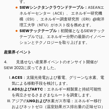
す。
SIEWシンクタンクラウンドテーブル：
ASEANエ
ネルギーセンター（ACE）、 エネルギー研究機
構（ESI）、エネルギー調査研究所（ERI）@南洋
理工大学（NTU）がホスト役を務めます。
SIEWテックテーブル：
初開催となるSIEWテック
テーブルでは、エネルギー分野の最新のイノベー
ションとテクノロジーを取り上げます。
産業界イベント
4. 見逃せない産業界イベントのオンサイト開催が
SIEW 2022に戻ってきました。
ACES
：太陽光発電および蓄電、グリーンな水素、電
気による移動手段を検討します。
ADSおよびARTC
：エネルギー精製業と持続可能性
を両立させるさまざまなルートを調査します。
アジアの
LNGおよび
水素ガス市場：エネルギー移行
およびネットゼロ（温室効果ガス排出量の正味ゼロ）