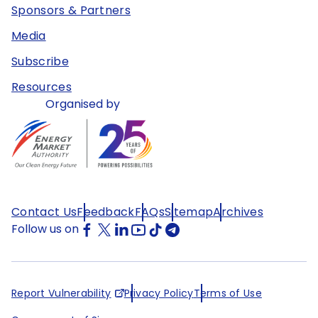
Sponsors & Partners
Media
Subscribe
Resources
Organised by
Contact Us
Feedback
FAQs
Sitemap
Archives
Follow us on
Report Vulnerability
Privacy Policy
Terms of Use