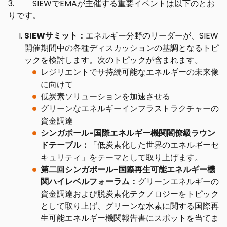
3. SIEWでEMAが主催する重要イベントは以下のとお
りです。
SIEWサミット：
エネルギー分野のリーダーが、SIEW
開催期間中の各種ディスカッションの基調となるトピ
ックを検討します。次のトピックが含まれます。
レジリエントでサ持続可能なエネルギーの未来像
に向けて
低炭素ソリューションを加速させる
グリーンなエネルギーインフラストラクチャーの
資金調達
シンガポール-国際エネルギー機関閣僚級ラウン
ドテーブル：
「低炭素化した世界のエネルギーセ
キュリティ」をテーマとして取り上げます。
第二回シンガポール-国際再生可能エネルギー機
関ハイレベルフォーラム：
グリーンエネルギーの
資金調達および脱炭素化テクノロジーをトピック
として取り上げ、グリーンな水素に関する国際再
生可能エネルギー機関報告書にスポットを当てま