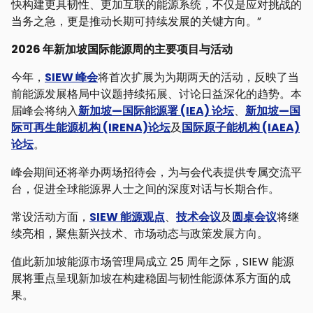
快构建更具韧性、更加互联的能源系统，不仅是应对挑战的
当务之急，更是推动长期可持续发展的关键方向。”
2026 年新加坡国际能源周的主要项目与活动
今年，
SIEW 峰会
将首次扩展为为期两天的活动，反映了当
前能源发展格局中议题持续拓展、讨论日益深化的趋势。本
届峰会将纳入
新加坡—国际能源署 (IEA) 论坛
、
新加坡—国
际可再生能源机构 (IRENA)论坛
及
国际原子能机构 (IAEA)
论坛
。
峰会期间还将举办两场招待会，为与会代表提供专属交流平
台，促进全球能源界人士之间的深度对话与长期合作。
常设活动方面，
SIEW 能源观点
、
技术会议
及
圆桌会议
将继
续亮相，聚焦新兴技术、市场动态与政策发展方向。
值此新加坡能源市场管理局成立 25 周年之际，SIEW 能源
展将重点呈现新加坡在构建稳固与韧性能源体系方面的成
果。